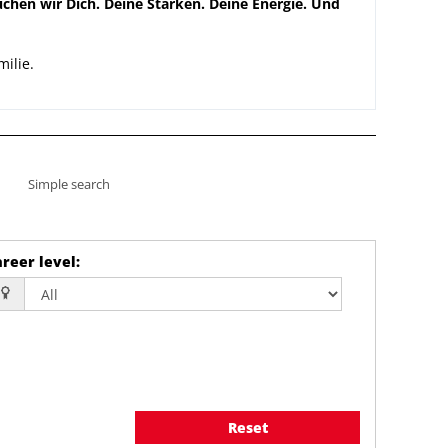
chen wir Dich. Deine Stärken. Deine Energie. Und
ilie.
Simple search
reer level
:
Reset